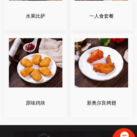
水果比萨
一人食套餐
原味鸡块
新奥尔良烤翅