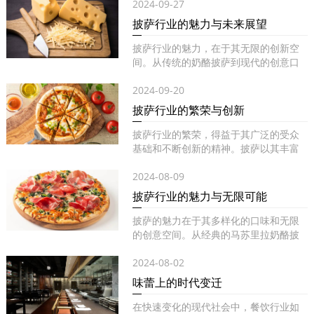
2024-09-27
披萨行业的魅力与未来展望
披萨行业的魅力，在于其无限的创新空
间。从传统的奶酪披萨到现代的创意口
味...
2024-09-20
披萨行业的繁荣与创新
披萨行业的繁荣，得益于其广泛的受众
基础和不断创新的精神。披萨以其丰富
的...
2024-08-09
披萨行业的魅力与无限可能
披萨的魅力在于其多样化的口味和无限
的创意空间。从经典的马苏里拉奶酪披
萨...
2024-08-02
味蕾上的时代变迁
在快速变化的现代社会中，餐饮行业如