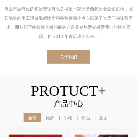
佛山市至尊比萨餐饮管理有限公司是一家大型西餐饮食连锁机构，以
其地道的手工现做现烤比萨和各种馋嘴小点心满足了吃货们的味蕾需
求，而从始至终细致入微的服务亦是美食热爱者钟爱我们的根本原
因。自 2013 年首店成立以来...
关于我们
PROTUCT+
产品中心
全部
比萨
小吃
饮品
意面