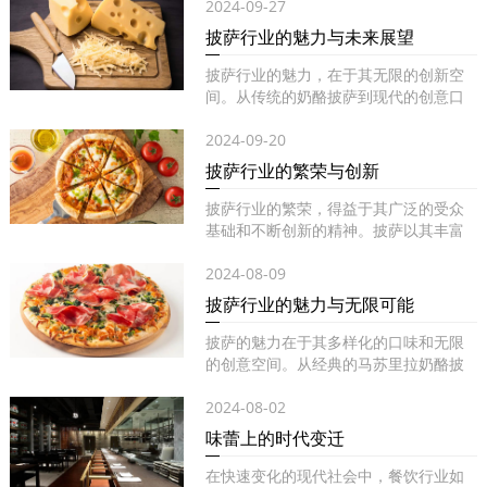
2024-09-27
披萨行业的魅力与未来展望
披萨行业的魅力，在于其无限的创新空
间。从传统的奶酪披萨到现代的创意口
味...
2024-09-20
披萨行业的繁荣与创新
披萨行业的繁荣，得益于其广泛的受众
基础和不断创新的精神。披萨以其丰富
的...
2024-08-09
披萨行业的魅力与无限可能
披萨的魅力在于其多样化的口味和无限
的创意空间。从经典的马苏里拉奶酪披
萨...
2024-08-02
味蕾上的时代变迁
在快速变化的现代社会中，餐饮行业如