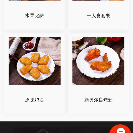
水果比萨
一人食套餐
原味鸡块
新奥尔良烤翅