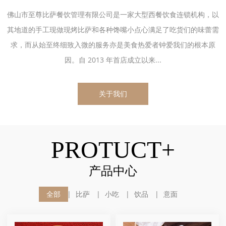
佛山市至尊比萨餐饮管理有限公司是一家大型西餐饮食连锁机构，以
其地道的手工现做现烤比萨和各种馋嘴小点心满足了吃货们的味蕾需
求，而从始至终细致入微的服务亦是美食热爱者钟爱我们的根本原
因。自 2013 年首店成立以来...
关于我们
PROTUCT+
产品中心
全部
比萨
小吃
饮品
意面