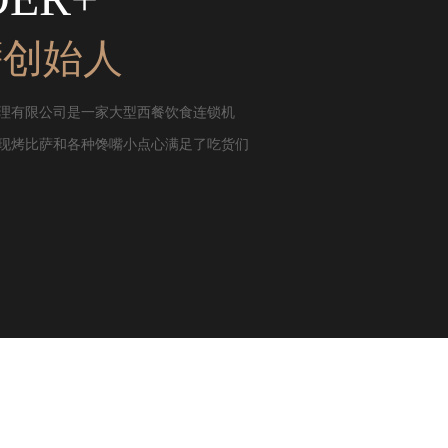
萨创始人
理有限公司是一家大型西餐饮食连锁机
现烤比萨和各种馋嘴小点心满足了吃货们