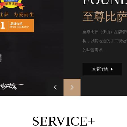
至尊比
至尊比萨（佛山）品牌管
构，以其地道的手工现做
的味蕾需求...
查看详情
SERVICE+