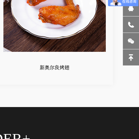
新奥尔良烤翅
DER+