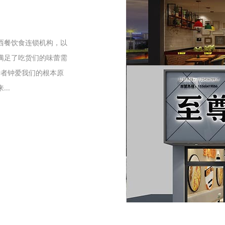
们
西餐饮食连锁机构，以
满足了吃货们的味蕾需
爱者钟爱我们的根本原
..