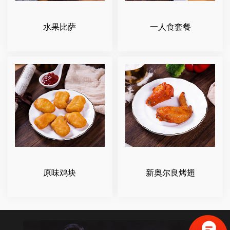
水果比萨
一人食套餐
原味鸡块
新奥尔良烤翅