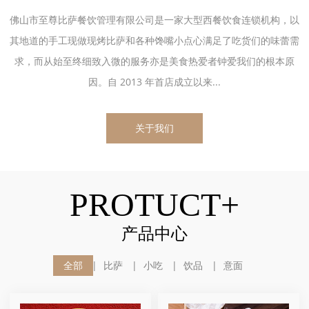
佛山市至尊比萨餐饮管理有限公司是一家大型西餐饮食连锁机构，以
其地道的手工现做现烤比萨和各种馋嘴小点心满足了吃货们的味蕾需
求，而从始至终细致入微的服务亦是美食热爱者钟爱我们的根本原
因。自 2013 年首店成立以来...
关于我们
PROTUCT+
产品中心
全部
比萨
小吃
饮品
意面