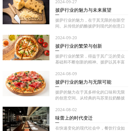
2024-09-27
披萨行业的魅力与未来展望
披萨行业的魅力，在于其无限的创新空
间。从传统的奶酪披萨到现代的创意口
味...
2024-09-20
披萨行业的繁荣与创新
披萨行业的繁荣，得益于其广泛的受众
基础和不断创新的精神。披萨以其丰富
的...
2024-08-09
披萨行业的魅力与无限可能
披萨的魅力在于其多样化的口味和无限
的创意空间。从经典的马苏里拉奶酪披
萨...
2024-08-02
味蕾上的时代变迁
在快速变化的现代社会中，餐饮行业如