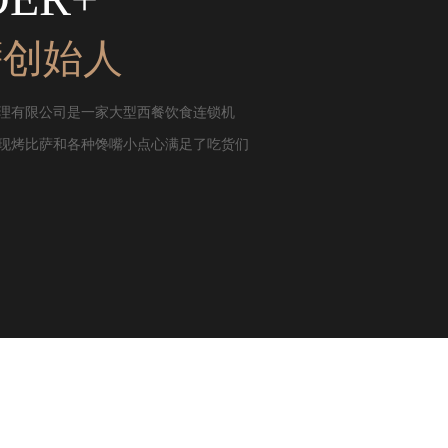
萨创始人
理有限公司是一家大型西餐饮食连锁机
现烤比萨和各种馋嘴小点心满足了吃货们