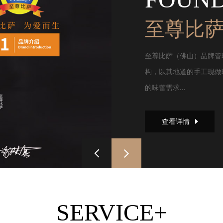
至尊比
至尊比萨（佛山）品牌管
构，以其地道的手工现做
的味蕾需求...
查看详情
SERVICE+