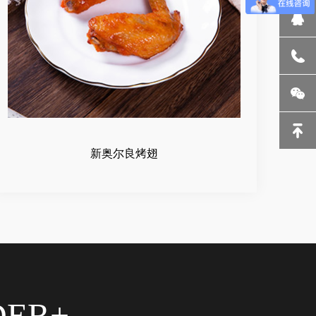
新奥尔良烤翅
DER+