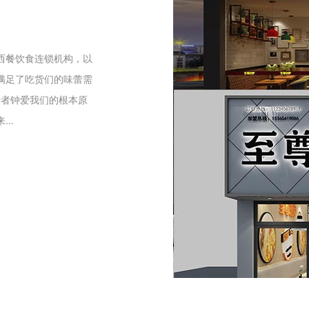
们
西餐饮食连锁机构，以
满足了吃货们的味蕾需
爱者钟爱我们的根本原
..