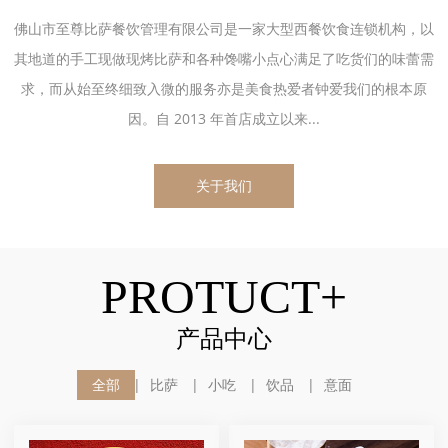
佛山市至尊比萨餐饮管理有限公司是一家大型西餐饮食连锁机构，以
其地道的手工现做现烤比萨和各种馋嘴小点心满足了吃货们的味蕾需
求，而从始至终细致入微的服务亦是美食热爱者钟爱我们的根本原
因。自 2013 年首店成立以来...
关于我们
PROTUCT+
产品中心
全部
比萨
小吃
饮品
意面