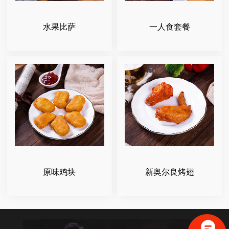
水果比萨
一人食套餐
原味鸡块
新奥尔良烤翅