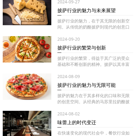
2024-09-27
披萨行业的魅力与未来展望
披萨行业的魅力，在于其无限的创新空
间。从传统的奶酪披萨到现代的创意口
味...
2024-09-20
披萨行业的繁荣与创新
披萨行业的繁荣，得益于其广泛的受众
基础和不断创新的精神。披萨以其丰富
的...
2024-08-09
披萨行业的魅力与无限可能
披萨的魅力在于其多样化的口味和无限
的创意空间。从经典的马苏里拉奶酪披
萨...
2024-08-02
味蕾上的时代变迁
在快速变化的现代社会中，餐饮行业如