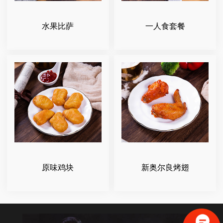
水果比萨
一人食套餐
原味鸡块
新奥尔良烤翅