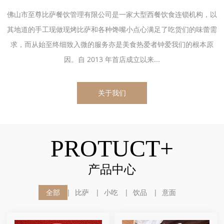
佛山市至尊比萨餐饮管理有限公司是一家大型西餐饮食连锁机构，以
其地道的手工现做现烤比萨和各种馋嘴小点心满足了吃货们的味蕾需
求，而从始至终细致入微的服务亦是美食热爱者钟爱我们的根本原
因。自 2013 年首店成立以来...
关于我们
PROTUCT+
产品中心
全部
比萨
小吃
饮品
意面