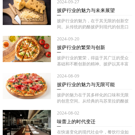
2024-09-27
披萨行业的魅力与未来展望
披萨行业的魅力，在于其无限的创新空
间。从传统的奶酪披萨到现代的创意口
味...
2024-09-20
披萨行业的繁荣与创新
披萨行业的繁荣，得益于其广泛的受众
基础和不断创新的精神。披萨以其丰富
的...
2024-08-09
披萨行业的魅力与无限可能
披萨的魅力在于其多样化的口味和无限
的创意空间。从经典的马苏里拉奶酪披
萨...
2024-08-02
味蕾上的时代变迁
在快速变化的现代社会中，餐饮行业如