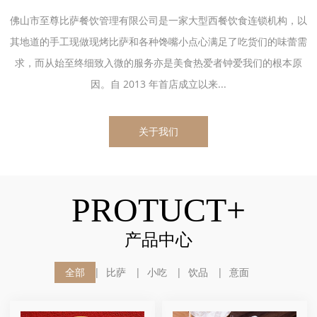
佛山市至尊比萨餐饮管理有限公司是一家大型西餐饮食连锁机构，以
其地道的手工现做现烤比萨和各种馋嘴小点心满足了吃货们的味蕾需
求，而从始至终细致入微的服务亦是美食热爱者钟爱我们的根本原
因。自 2013 年首店成立以来...
关于我们
PROTUCT+
产品中心
全部
比萨
小吃
饮品
意面