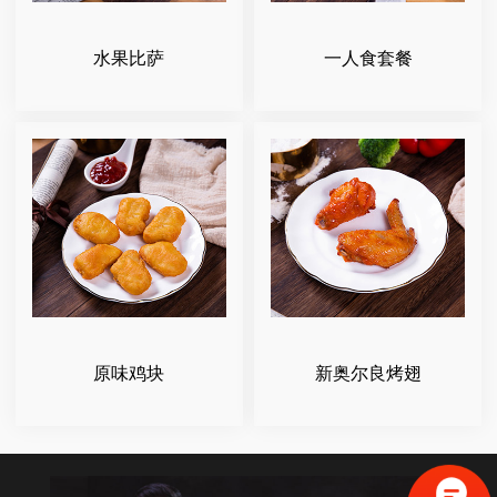
水果比萨
一人食套餐
原味鸡块
新奥尔良烤翅