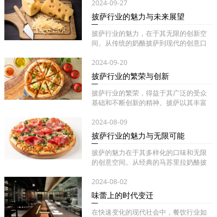
2024-09-27
披萨行业的魅力与未来展望
披萨行业的魅力，在于其无限的创新空
间。从传统的奶酪披萨到现代的创意口
味...
2024-09-20
披萨行业的繁荣与创新
披萨行业的繁荣，得益于其广泛的受众
基础和不断创新的精神。披萨以其丰富
的...
2024-08-09
披萨行业的魅力与无限可能
披萨的魅力在于其多样化的口味和无限
的创意空间。从经典的马苏里拉奶酪披
萨...
2024-08-02
味蕾上的时代变迁
在快速变化的现代社会中，餐饮行业如