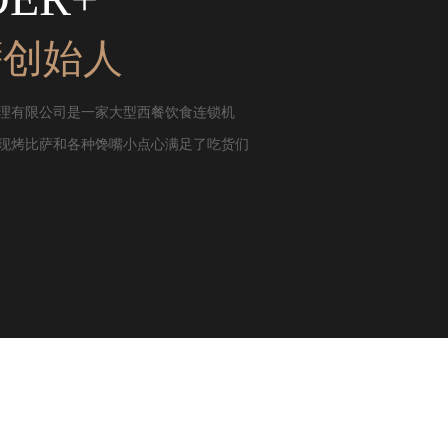
萨创始人
理有限公司是一家大型西餐饮食连锁机
现烤比萨和各种馋嘴小点心满足了吃货们