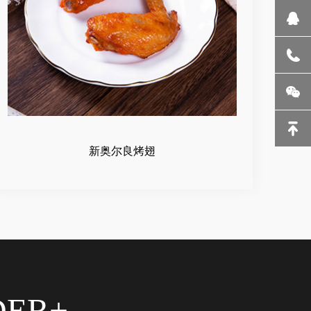
新奥尔良烤翅
DER+