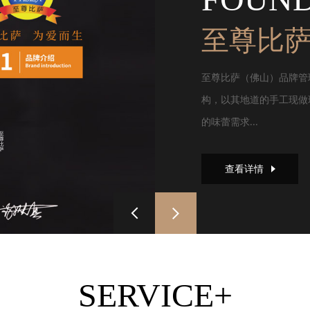
至尊比
至尊比萨（佛山）品牌管
构，以其地道的手工现做
的味蕾需求...
查看详情
SERVICE+