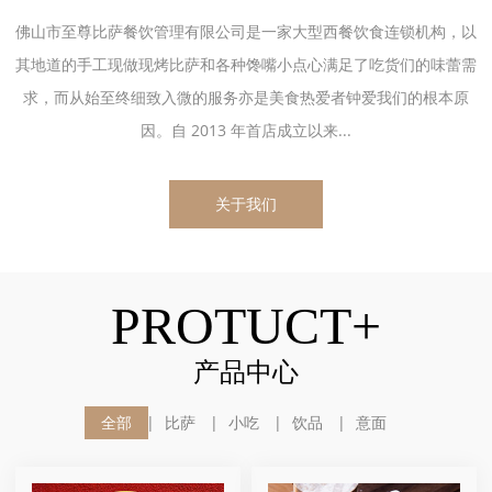
佛山市至尊比萨餐饮管理有限公司是一家大型西餐饮食连锁机构，以
其地道的手工现做现烤比萨和各种馋嘴小点心满足了吃货们的味蕾需
求，而从始至终细致入微的服务亦是美食热爱者钟爱我们的根本原
因。自 2013 年首店成立以来...
关于我们
PROTUCT+
产品中心
全部
比萨
小吃
饮品
意面