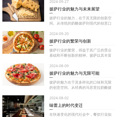
2024-09-27
披萨行业的魅力与未来展望
披萨行业的魅力，在于其无限的创新空
间。从传统的奶酪披萨到现代的创意口
味...
2024-09-20
披萨行业的繁荣与创新
披萨行业的繁荣，得益于其广泛的受众
基础和不断创新的精神。披萨以其丰富
的...
2024-08-09
披萨行业的魅力与无限可能
披萨的魅力在于其多样化的口味和无限
的创意空间。从经典的马苏里拉奶酪披
萨...
2024-08-02
味蕾上的时代变迁
在快速变化的现代社会中，餐饮行业如