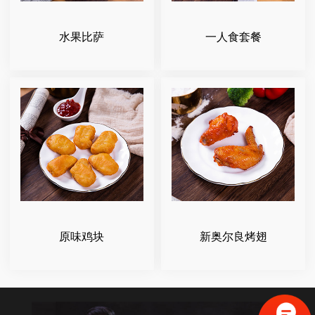
水果比萨
一人食套餐
原味鸡块
新奥尔良烤翅