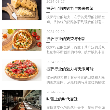
2024-09-27
披萨行业的魅力与未来展望
披萨行业的魅力，在于其无限的创新空
间。从传统的奶酪披萨到现代的创意口
味...
2024-09-20
披萨行业的繁荣与创新
披萨行业的繁荣，得益于其广泛的受众
基础和不断创新的精神。披萨以其丰富
的...
2024-08-09
披萨行业的魅力与无限可能
披萨的魅力在于其多样化的口味和无限
的创意空间。从经典的马苏里拉奶酪披
萨...
2024-08-02
味蕾上的时代变迁
在快速变化的现代社会中，餐饮行业如