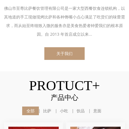
佛山市至尊比萨餐饮管理有限公司是一家大型西餐饮食连锁机构，以
其地道的手工现做现烤比萨和各种馋嘴小点心满足了吃货们的味蕾需
求，而从始至终细致入微的服务亦是美食热爱者钟爱我们的根本原
因。自 2013 年首店成立以来...
关于我们
PROTUCT+
产品中心
全部
比萨
小吃
饮品
意面