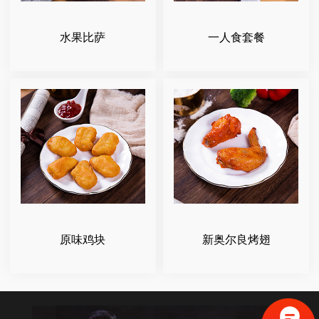
水果比萨
一人食套餐
原味鸡块
新奥尔良烤翅