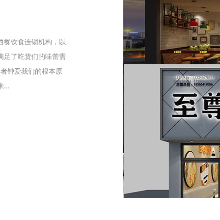
们
西餐饮食连锁机构，以
满足了吃货们的味蕾需
爱者钟爱我们的根本原
..