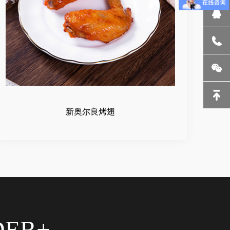
新奥尔良烤翅
DER+