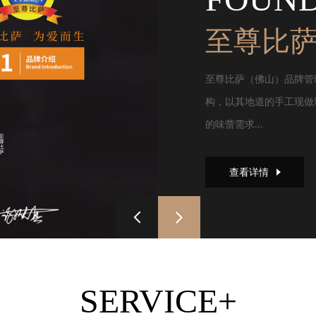
至尊比
至尊比萨（佛山）品牌管
构，以其地道的手工现做
的味蕾需求...
查看详情
SERVICE+