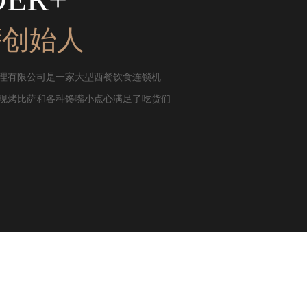
萨创始人
理有限公司是一家大型西餐饮食连锁机
现烤比萨和各种馋嘴小点心满足了吃货们