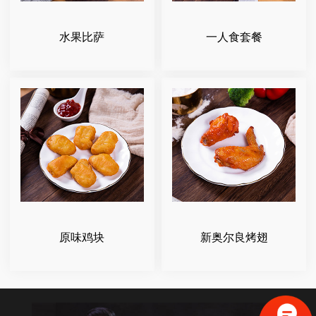
水果比萨
一人食套餐
原味鸡块
新奥尔良烤翅