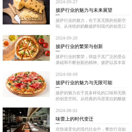
2024-09-27
披萨行业的魅力与未来展望
披萨行业的魅力，在于其无限的创新空
间。从传统的奶酪披萨到现代的创意口
味...
2024-09-20
披萨行业的繁荣与创新
披萨行业的繁荣，得益于其广泛的受众
基础和不断创新的精神。披萨以其丰富
的...
2024-08-09
披萨行业的魅力与无限可能
披萨的魅力在于其多样化的口味和无限
的创意空间。从经典的马苏里拉奶酪披
萨...
2024-08-02
味蕾上的时代变迁
在快速变化的现代社会中，餐饮行业如