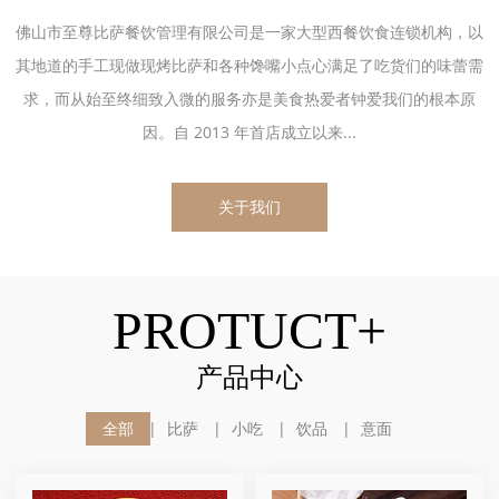
佛山市至尊比萨餐饮管理有限公司是一家大型西餐饮食连锁机构，以
其地道的手工现做现烤比萨和各种馋嘴小点心满足了吃货们的味蕾需
求，而从始至终细致入微的服务亦是美食热爱者钟爱我们的根本原
因。自 2013 年首店成立以来...
关于我们
PROTUCT+
产品中心
全部
比萨
小吃
饮品
意面