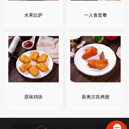
水果比萨
一人食套餐
原味鸡块
新奥尔良烤翅