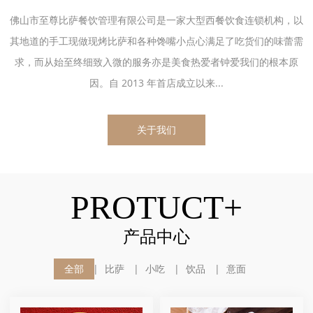
佛山市至尊比萨餐饮管理有限公司是一家大型西餐饮食连锁机构，以
其地道的手工现做现烤比萨和各种馋嘴小点心满足了吃货们的味蕾需
求，而从始至终细致入微的服务亦是美食热爱者钟爱我们的根本原
因。自 2013 年首店成立以来...
关于我们
PROTUCT+
产品中心
全部
比萨
小吃
饮品
意面