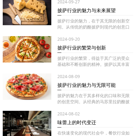
2024-09-27
披萨行业的魅力与未来展望
披萨行业的魅力，在于其无限的创新空
间。从传统的奶酪披萨到现代的创意口
味...
2024-09-20
披萨行业的繁荣与创新
披萨行业的繁荣，得益于其广泛的受众
基础和不断创新的精神。披萨以其丰富
的...
2024-08-09
披萨行业的魅力与无限可能
披萨的魅力在于其多样化的口味和无限
的创意空间。从经典的马苏里拉奶酪披
萨...
2024-08-02
味蕾上的时代变迁
在快速变化的现代社会中，餐饮行业如