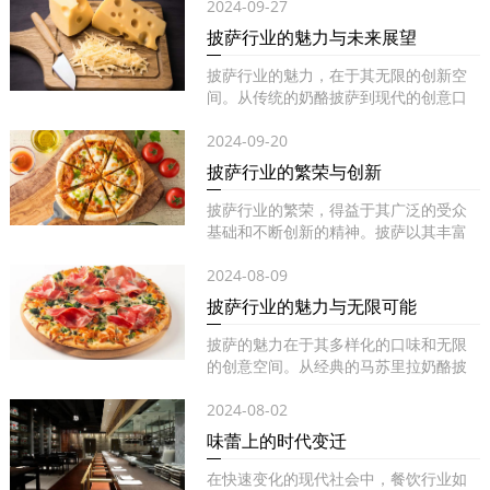
2024-09-27
披萨行业的魅力与未来展望
披萨行业的魅力，在于其无限的创新空
间。从传统的奶酪披萨到现代的创意口
味...
2024-09-20
披萨行业的繁荣与创新
披萨行业的繁荣，得益于其广泛的受众
基础和不断创新的精神。披萨以其丰富
的...
2024-08-09
披萨行业的魅力与无限可能
披萨的魅力在于其多样化的口味和无限
的创意空间。从经典的马苏里拉奶酪披
萨...
2024-08-02
味蕾上的时代变迁
在快速变化的现代社会中，餐饮行业如