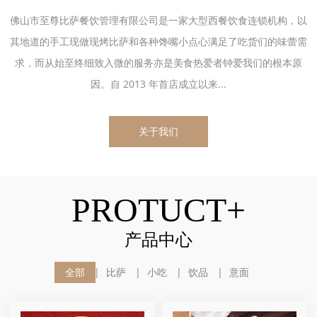
佛山市至尊比萨餐饮管理有限公司是一家大型西餐饮食连锁机构，以
其地道的手工现做现烤比萨和各种馋嘴小点心满足了吃货们的味蕾需
求，而从始至终细致入微的服务亦是美食热爱者钟爱我们的根本原
因。自 2013 年首店成立以来...
关于我们
PROTUCT+
产品中心
全部
比萨
小吃
饮品
意面