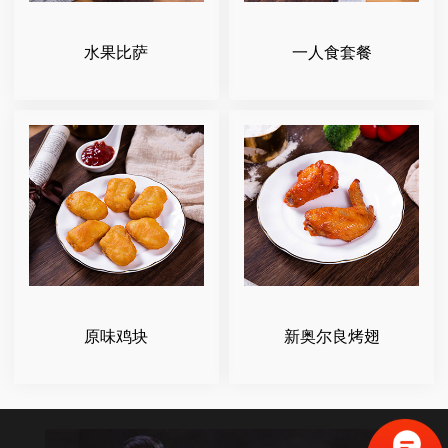
水果比萨
一人食套餐
原味鸡块
新奥尔良烤翅