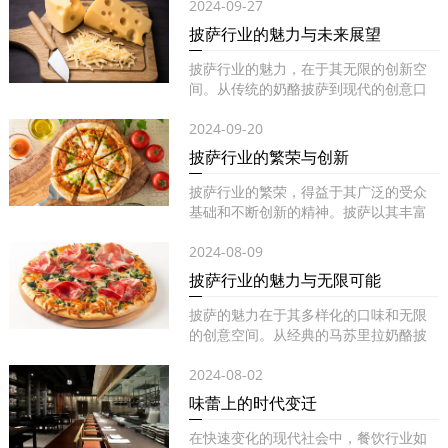
2024-09-27
披萨行业的魅力与未来展望
披萨行业的魅力，在于其无限的创新空
间。从传统的奶酪披萨到现代的创意口
味...
2024-09-20
披萨行业的繁荣与创新
披萨行业的繁荣，得益于其广泛的受众
基础和不断创新的精神。披萨以其丰富
的...
2024-08-09
披萨行业的魅力与无限可能
披萨的魅力在于其多样化的口味和无限
的创意空间。从经典的马苏里拉奶酪披
萨...
2024-08-02
味蕾上的时代变迁
在快速变化的现代社会中，餐饮行业如