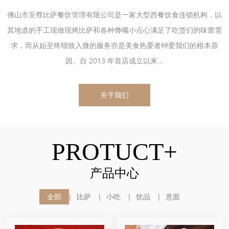
佛山市至尊比萨餐饮管理有限公司是一家大型西餐饮食连锁机构，以
其地道的手工现做现烤比萨和各种馋嘴小点心满足了吃货们的味蕾需
求，而从始至终细致入微的服务亦是美食热爱者钟爱我们的根本原
因。自 2013 年首店成立以来...
关于我们
PROTUCT+
产品中心
全部
比萨
小吃
饮品
意面