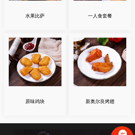
水果比萨
一人食套餐
原味鸡块
新奥尔良烤翅