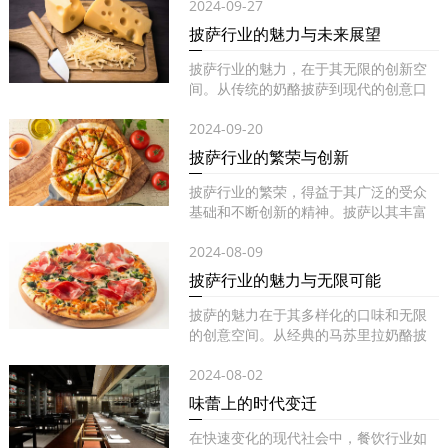
2024-09-27
披萨行业的魅力与未来展望
披萨行业的魅力，在于其无限的创新空
间。从传统的奶酪披萨到现代的创意口
味...
2024-09-20
披萨行业的繁荣与创新
披萨行业的繁荣，得益于其广泛的受众
基础和不断创新的精神。披萨以其丰富
的...
2024-08-09
披萨行业的魅力与无限可能
披萨的魅力在于其多样化的口味和无限
的创意空间。从经典的马苏里拉奶酪披
萨...
2024-08-02
味蕾上的时代变迁
在快速变化的现代社会中，餐饮行业如