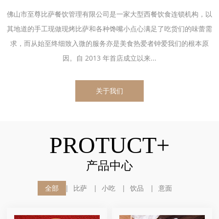
佛山市至尊比萨餐饮管理有限公司是一家大型西餐饮食连锁机构，以
其地道的手工现做现烤比萨和各种馋嘴小点心满足了吃货们的味蕾需
求，而从始至终细致入微的服务亦是美食热爱者钟爱我们的根本原
因。自 2013 年首店成立以来...
关于我们
PROTUCT+
产品中心
全部
比萨
小吃
饮品
意面