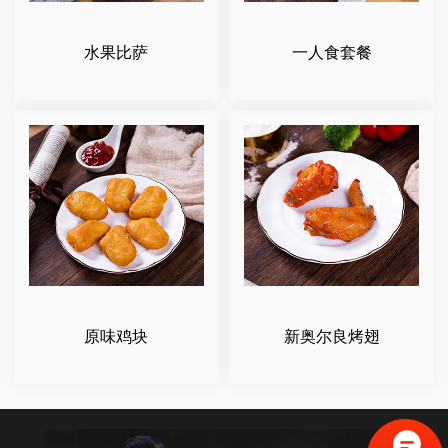
水果比萨
一人食套餐
原味鸡块
新奥尔良烤翅