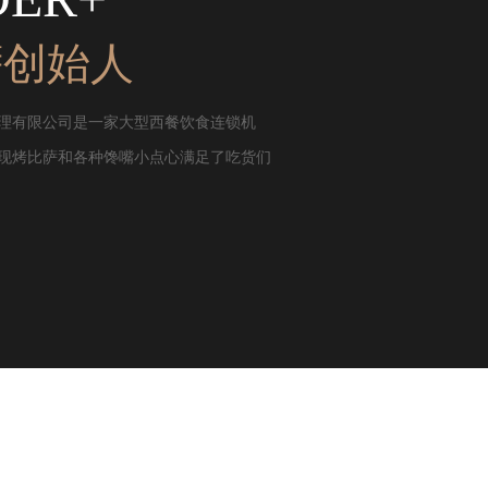
萨创始人
理有限公司是一家大型西餐饮食连锁机
现烤比萨和各种馋嘴小点心满足了吃货们