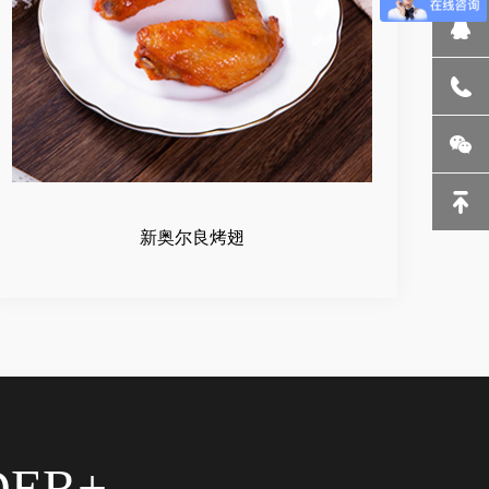
新奥尔良烤翅
DER+