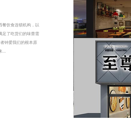
们
西餐饮食连锁机构，以
满足了吃货们的味蕾需
爱者钟爱我们的根本原
..