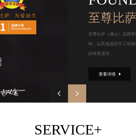
至尊比
至尊比萨（佛山）品牌管
构，以其地道的手工现做
的味蕾需求...
查看详情
SERVICE+