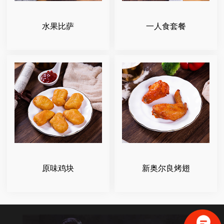
水果比萨
一人食套餐
原味鸡块
新奥尔良烤翅