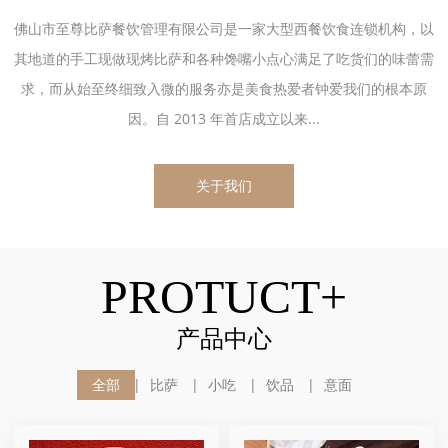
佛山市至尊比萨餐饮管理有限公司是一家大型西餐饮食连锁机构，以
其地道的手工现做现烤比萨和各种馋嘴小点心满足了吃货们的味蕾需
求，而从始至终细致入微的服务亦是美食热爱者钟爱我们的根本原
因。自 2013 年首店成立以来...
关于我们
PROTUCT+
产品中心
全部
比萨
小吃
饮品
意面