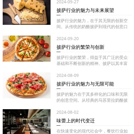
2024-09-27
披萨行业的魅力与未来展望
披萨行业的魅力，在于其无限的创新空
间。从传统的奶酪披萨到现代的创意口
味...
2024-09-20
披萨行业的繁荣与创新
披萨行业的繁荣，得益于其广泛的受众
基础和不断创新的精神。披萨以其丰富
的...
2024-08-09
披萨行业的魅力与无限可能
披萨的魅力在于其多样化的口味和无限
的创意空间。从经典的马苏里拉奶酪披
萨...
2024-08-02
味蕾上的时代变迁
在快速变化的现代社会中，餐饮行业如