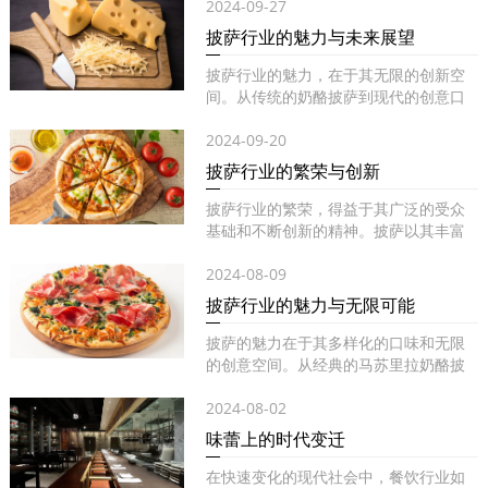
2024-09-27
披萨行业的魅力与未来展望
披萨行业的魅力，在于其无限的创新空
间。从传统的奶酪披萨到现代的创意口
味...
2024-09-20
披萨行业的繁荣与创新
披萨行业的繁荣，得益于其广泛的受众
基础和不断创新的精神。披萨以其丰富
的...
2024-08-09
披萨行业的魅力与无限可能
披萨的魅力在于其多样化的口味和无限
的创意空间。从经典的马苏里拉奶酪披
萨...
2024-08-02
味蕾上的时代变迁
在快速变化的现代社会中，餐饮行业如