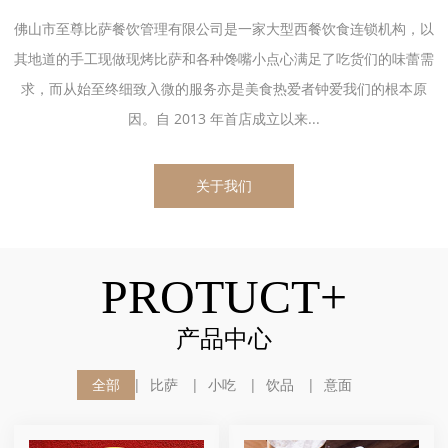
佛山市至尊比萨餐饮管理有限公司是一家大型西餐饮食连锁机构，以
其地道的手工现做现烤比萨和各种馋嘴小点心满足了吃货们的味蕾需
求，而从始至终细致入微的服务亦是美食热爱者钟爱我们的根本原
因。自 2013 年首店成立以来...
关于我们
PROTUCT+
产品中心
全部
比萨
小吃
饮品
意面