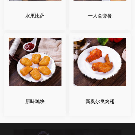
水果比萨
一人食套餐
原味鸡块
新奥尔良烤翅