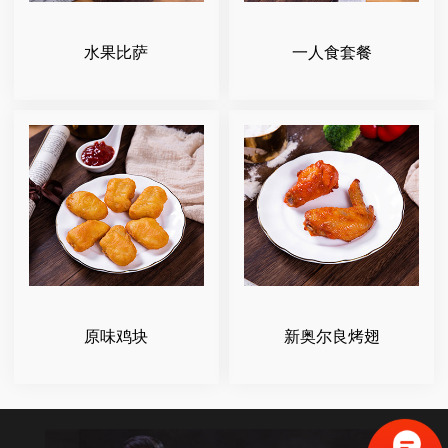
水果比萨
一人食套餐
原味鸡块
新奥尔良烤翅