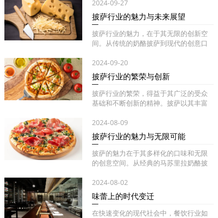
2024-09-27
披萨行业的魅力与未来展望
披萨行业的魅力，在于其无限的创新空
间。从传统的奶酪披萨到现代的创意口
味...
2024-09-20
披萨行业的繁荣与创新
披萨行业的繁荣，得益于其广泛的受众
基础和不断创新的精神。披萨以其丰富
的...
2024-08-09
披萨行业的魅力与无限可能
披萨的魅力在于其多样化的口味和无限
的创意空间。从经典的马苏里拉奶酪披
萨...
2024-08-02
味蕾上的时代变迁
在快速变化的现代社会中，餐饮行业如