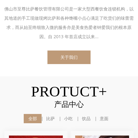
佛山市至尊比萨餐饮管理有限公司是一家大型西餐饮食连锁机构，以
其地道的手工现做现烤比萨和各种馋嘴小点心满足了吃货们的味蕾需
求，而从始至终细致入微的服务亦是美食热爱者钟爱我们的根本原
因。自 2013 年首店成立以来...
关于我们
PROTUCT+
产品中心
全部
比萨
小吃
饮品
意面