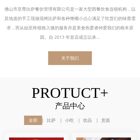
佛山市至尊比萨餐饮管理有限公司是一家大型西餐饮食连锁机构，以
其地道的手工现做现烤比萨和各种馋嘴小点心满足了吃货们的味蕾需
求，而从始至终细致入微的服务亦是美食热爱者钟爱我们的根本原
因。自 2013 年首店成立以来...
关于我们
PROTUCT+
产品中心
全部
比萨
小吃
饮品
意面