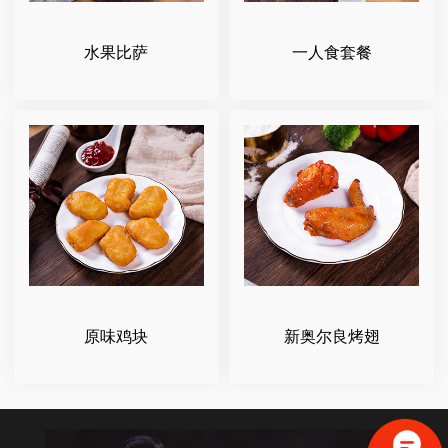
水果比萨
一人食套餐
原味鸡块
新奥尔良烤翅