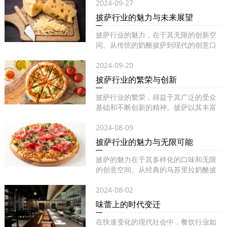
2024-09-27
披萨行业的魅力与未来展望
披萨行业的魅力，在于其无限的创新空
间。从传统的奶酪披萨到现代的创意口
味...
2024-09-20
披萨行业的繁荣与创新
披萨行业的繁荣，得益于其广泛的受众
基础和不断创新的精神。披萨以其丰富
的...
2024-08-09
披萨行业的魅力与无限可能
披萨的魅力在于其多样化的口味和无限
的创意空间。从经典的马苏里拉奶酪披
萨...
2024-08-02
味蕾上的时代变迁
在快速变化的现代社会中，餐饮行业如