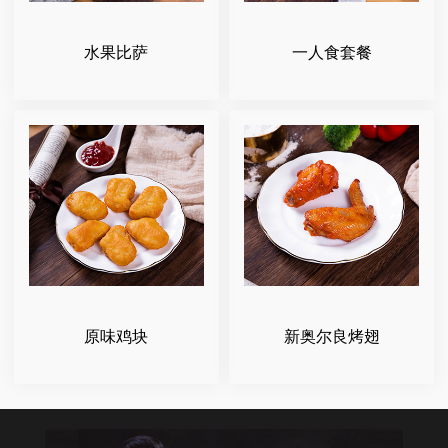
水果比萨
一人食套餐
原味鸡块
新奥尔良烤翅