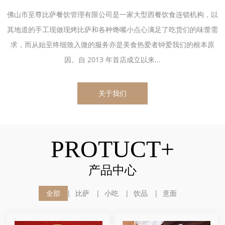
佛山市至尊比萨餐饮管理有限公司是一家大型西餐饮食连锁机构，以
其地道的手工现做现烤比萨和各种馋嘴小点心满足了吃货们的味蕾需
求，而从始至终细致入微的服务亦是美食热爱者钟爱我们的根本原
因。自 2013 年首店成立以来...
关于我们
PROTUCT+
产品中心
全部
比萨
小吃
饮品
意面