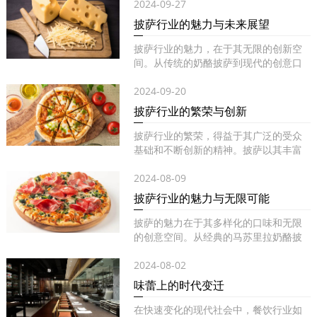
2024-09-27
披萨行业的魅力与未来展望
披萨行业的魅力，在于其无限的创新空
间。从传统的奶酪披萨到现代的创意口
味...
2024-09-20
披萨行业的繁荣与创新
披萨行业的繁荣，得益于其广泛的受众
基础和不断创新的精神。披萨以其丰富
的...
2024-08-09
披萨行业的魅力与无限可能
披萨的魅力在于其多样化的口味和无限
的创意空间。从经典的马苏里拉奶酪披
萨...
2024-08-02
味蕾上的时代变迁
在快速变化的现代社会中，餐饮行业如