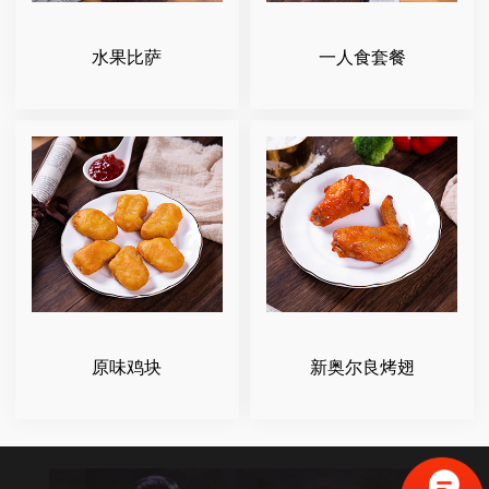
水果比萨
一人食套餐
原味鸡块
新奥尔良烤翅