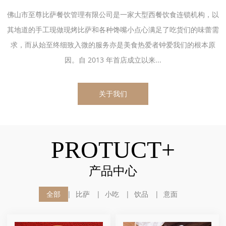
佛山市至尊比萨餐饮管理有限公司是一家大型西餐饮食连锁机构，以
其地道的手工现做现烤比萨和各种馋嘴小点心满足了吃货们的味蕾需
求，而从始至终细致入微的服务亦是美食热爱者钟爱我们的根本原
因。自 2013 年首店成立以来...
关于我们
PROTUCT+
产品中心
全部
比萨
小吃
饮品
意面