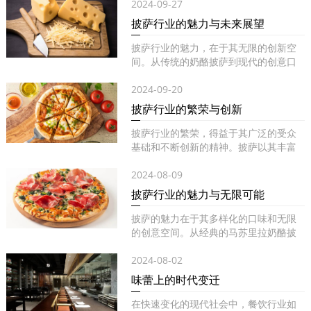
2024-09-27
披萨行业的魅力与未来展望
披萨行业的魅力，在于其无限的创新空
间。从传统的奶酪披萨到现代的创意口
味...
2024-09-20
披萨行业的繁荣与创新
披萨行业的繁荣，得益于其广泛的受众
基础和不断创新的精神。披萨以其丰富
的...
2024-08-09
披萨行业的魅力与无限可能
披萨的魅力在于其多样化的口味和无限
的创意空间。从经典的马苏里拉奶酪披
萨...
2024-08-02
味蕾上的时代变迁
在快速变化的现代社会中，餐饮行业如