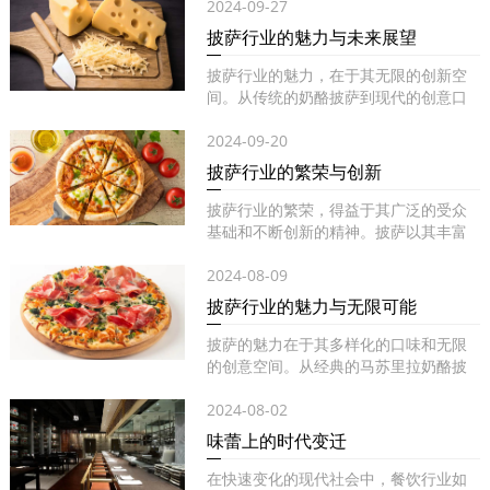
2024-09-27
披萨行业的魅力与未来展望
披萨行业的魅力，在于其无限的创新空
间。从传统的奶酪披萨到现代的创意口
味...
2024-09-20
披萨行业的繁荣与创新
披萨行业的繁荣，得益于其广泛的受众
基础和不断创新的精神。披萨以其丰富
的...
2024-08-09
披萨行业的魅力与无限可能
披萨的魅力在于其多样化的口味和无限
的创意空间。从经典的马苏里拉奶酪披
萨...
2024-08-02
味蕾上的时代变迁
在快速变化的现代社会中，餐饮行业如