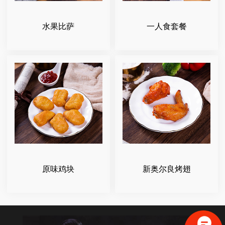
水果比萨
一人食套餐
原味鸡块
新奥尔良烤翅