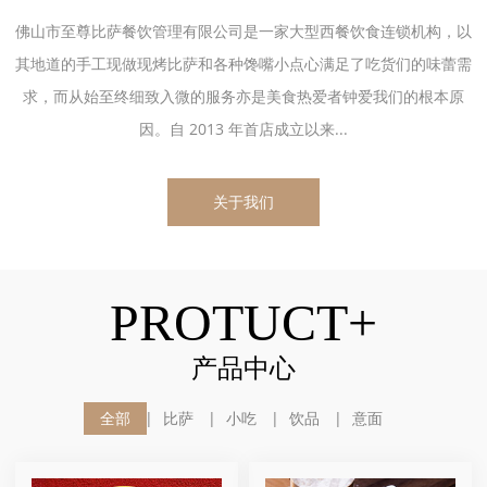
佛山市至尊比萨餐饮管理有限公司是一家大型西餐饮食连锁机构，以
其地道的手工现做现烤比萨和各种馋嘴小点心满足了吃货们的味蕾需
求，而从始至终细致入微的服务亦是美食热爱者钟爱我们的根本原
因。自 2013 年首店成立以来...
关于我们
PROTUCT+
产品中心
全部
比萨
小吃
饮品
意面