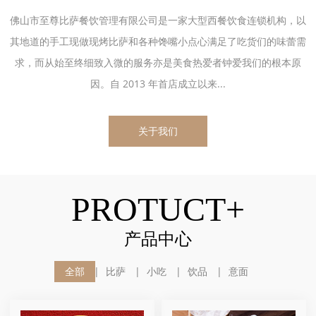
佛山市至尊比萨餐饮管理有限公司是一家大型西餐饮食连锁机构，以
其地道的手工现做现烤比萨和各种馋嘴小点心满足了吃货们的味蕾需
求，而从始至终细致入微的服务亦是美食热爱者钟爱我们的根本原
因。自 2013 年首店成立以来...
关于我们
PROTUCT+
产品中心
全部
比萨
小吃
饮品
意面