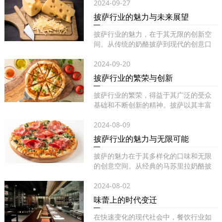
2024-09-27
披萨行业的魅力与未来展望
披萨行业的魅力，在于其无限的创新空
间。从传统的奶酪披萨到现代的创意口
味...
2024-09-20
披萨行业的繁荣与创新
披萨行业的繁荣，得益于其广泛的受众
基础和不断创新的精神。披萨以其丰富
的...
2024-08-09
披萨行业的魅力与无限可能
披萨的魅力在于其多样化的口味和无限
的创意空间。从经典的马苏里拉奶酪披
萨...
2024-08-02
味蕾上的时代变迁
在快速变化的现代社会中，餐饮行业如