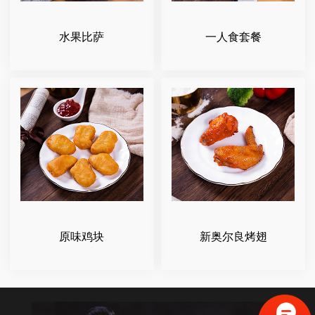
水果比萨
一人食套餐
原味鸡块
新奥尔良烤翅