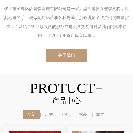
佛山市至尊比萨餐饮管理有限公司是一家大型西餐饮食连锁机构，以
其地道的手工现做现烤比萨和各种馋嘴小点心满足了吃货们的味蕾需
求，而从始至终细致入微的服务亦是美食热爱者钟爱我们的根本原
因。自 2013 年首店成立以来...
关于我们
PROTUCT+
产品中心
全部
比萨
小吃
饮品
意面