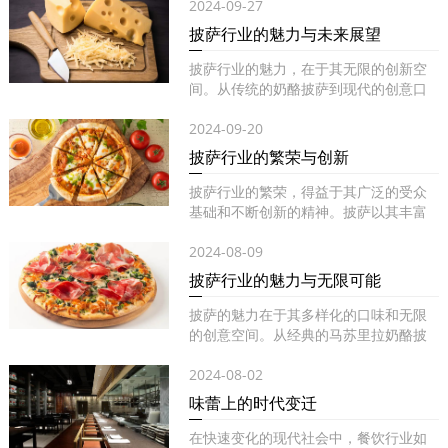
2024-09-27
披萨行业的魅力与未来展望
披萨行业的魅力，在于其无限的创新空
间。从传统的奶酪披萨到现代的创意口
味...
2024-09-20
披萨行业的繁荣与创新
披萨行业的繁荣，得益于其广泛的受众
基础和不断创新的精神。披萨以其丰富
的...
2024-08-09
披萨行业的魅力与无限可能
披萨的魅力在于其多样化的口味和无限
的创意空间。从经典的马苏里拉奶酪披
萨...
2024-08-02
味蕾上的时代变迁
在快速变化的现代社会中，餐饮行业如