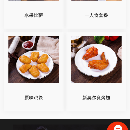
水果比萨
一人食套餐
原味鸡块
新奥尔良烤翅