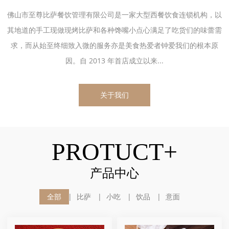
佛山市至尊比萨餐饮管理有限公司是一家大型西餐饮食连锁机构，以
其地道的手工现做现烤比萨和各种馋嘴小点心满足了吃货们的味蕾需
求，而从始至终细致入微的服务亦是美食热爱者钟爱我们的根本原
因。自 2013 年首店成立以来...
关于我们
PROTUCT+
产品中心
全部
比萨
小吃
饮品
意面