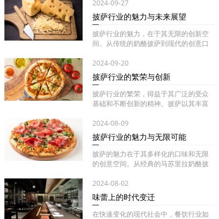
2024-09-27
披萨行业的魅力与未来展望
披萨行业的魅力，在于其无限的创新空
间。从传统的奶酪披萨到现代的创意口
味...
2024-09-20
披萨行业的繁荣与创新
披萨行业的繁荣，得益于其广泛的受众
基础和不断创新的精神。披萨以其丰富
的...
2024-08-09
披萨行业的魅力与无限可能
披萨的魅力在于其多样化的口味和无限
的创意空间。从经典的马苏里拉奶酪披
萨...
2024-08-02
味蕾上的时代变迁
在快速变化的现代社会中，餐饮行业如