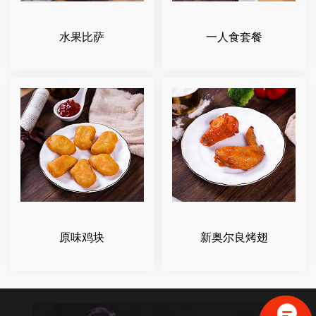
水果比萨
一人食套餐
原味鸡块
新奥尔良烤翅