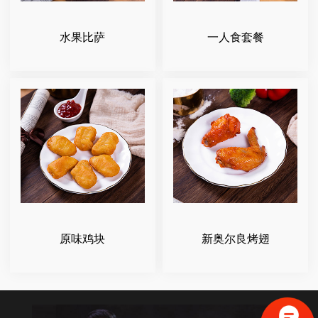
水果比萨
一人食套餐
原味鸡块
新奥尔良烤翅