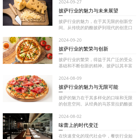
2024-09-27
披萨行业的魅力与未来展望
披萨行业的魅力，在于其无限的创新空
间。从传统的奶酪披萨到现代的创意口
味...
2024-09-20
披萨行业的繁荣与创新
披萨行业的繁荣，得益于其广泛的受众
基础和不断创新的精神。披萨以其丰富
的...
2024-08-09
披萨行业的魅力与无限可能
披萨的魅力在于其多样化的口味和无限
的创意空间。从经典的马苏里拉奶酪披
萨...
2024-08-02
味蕾上的时代变迁
在快速变化的现代社会中，餐饮行业如