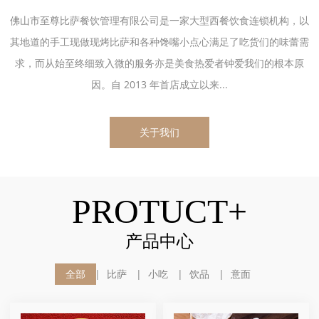
佛山市至尊比萨餐饮管理有限公司是一家大型西餐饮食连锁机构，以
其地道的手工现做现烤比萨和各种馋嘴小点心满足了吃货们的味蕾需
求，而从始至终细致入微的服务亦是美食热爱者钟爱我们的根本原
因。自 2013 年首店成立以来...
关于我们
PROTUCT+
产品中心
全部
比萨
小吃
饮品
意面