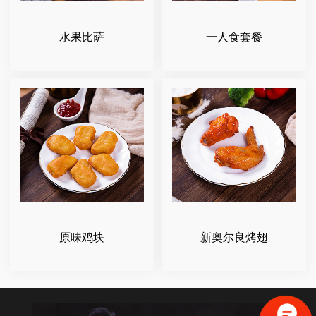
水果比萨
一人食套餐
原味鸡块
新奥尔良烤翅