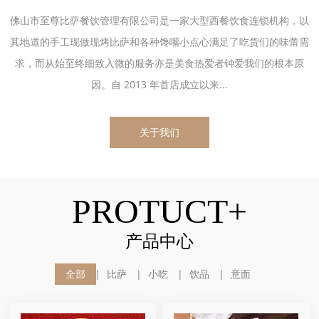
佛山市至尊比萨餐饮管理有限公司是一家大型西餐饮食连锁机构，以
其地道的手工现做现烤比萨和各种馋嘴小点心满足了吃货们的味蕾需
求，而从始至终细致入微的服务亦是美食热爱者钟爱我们的根本原
因。自 2013 年首店成立以来...
关于我们
PROTUCT+
产品中心
全部
比萨
小吃
饮品
意面