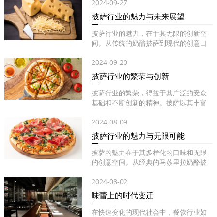
2024-09-27
披萨行业的魅力与未来展望
披萨行业的魅力，在于其无限的创新空
间。从传统的奶酪披萨到现代的创意口
味...
2024-09-20
披萨行业的繁荣与创新
披萨行业的繁荣，得益于其广泛的受众
基础和不断创新的精神。披萨以其丰富
的...
2024-08-09
披萨行业的魅力与无限可能
披萨的魅力在于其多样化的口味和无限
的创意空间。从经典的马苏里拉奶酪披
萨...
2024-08-02
味蕾上的时代变迁
在快速变化的现代社会中，餐饮行业如