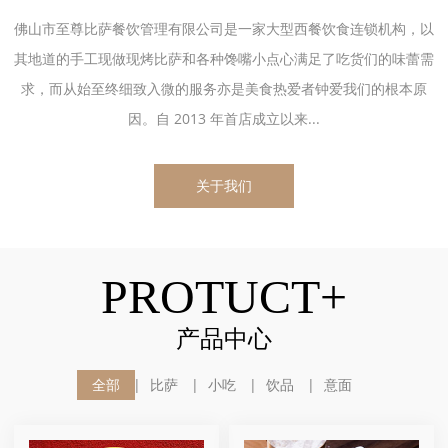
佛山市至尊比萨餐饮管理有限公司是一家大型西餐饮食连锁机构，以
其地道的手工现做现烤比萨和各种馋嘴小点心满足了吃货们的味蕾需
求，而从始至终细致入微的服务亦是美食热爱者钟爱我们的根本原
因。自 2013 年首店成立以来...
关于我们
PROTUCT+
产品中心
全部
比萨
小吃
饮品
意面