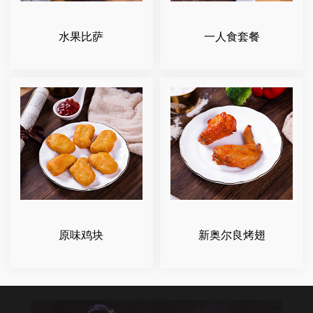
水果比萨
一人食套餐
原味鸡块
新奥尔良烤翅