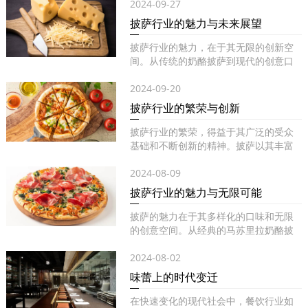
2024-09-27
披萨行业的魅力与未来展望
披萨行业的魅力，在于其无限的创新空
间。从传统的奶酪披萨到现代的创意口
味...
2024-09-20
披萨行业的繁荣与创新
披萨行业的繁荣，得益于其广泛的受众
基础和不断创新的精神。披萨以其丰富
的...
2024-08-09
披萨行业的魅力与无限可能
披萨的魅力在于其多样化的口味和无限
的创意空间。从经典的马苏里拉奶酪披
萨...
2024-08-02
味蕾上的时代变迁
在快速变化的现代社会中，餐饮行业如