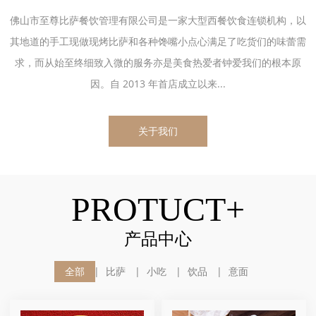
佛山市至尊比萨餐饮管理有限公司是一家大型西餐饮食连锁机构，以
其地道的手工现做现烤比萨和各种馋嘴小点心满足了吃货们的味蕾需
求，而从始至终细致入微的服务亦是美食热爱者钟爱我们的根本原
因。自 2013 年首店成立以来...
关于我们
PROTUCT+
产品中心
全部
比萨
小吃
饮品
意面