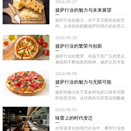
2024-09-27
披萨行业的魅力与未来展望
披萨行业的魅力，在于其无限的创新空
间。从传统的奶酪披萨到现代的创意口
味...
2024-09-20
披萨行业的繁荣与创新
披萨行业的繁荣，得益于其广泛的受众
基础和不断创新的精神。披萨以其丰富
的...
2024-08-09
披萨行业的魅力与无限可能
披萨的魅力在于其多样化的口味和无限
的创意空间。从经典的马苏里拉奶酪披
萨...
2024-08-02
味蕾上的时代变迁
在快速变化的现代社会中，餐饮行业如