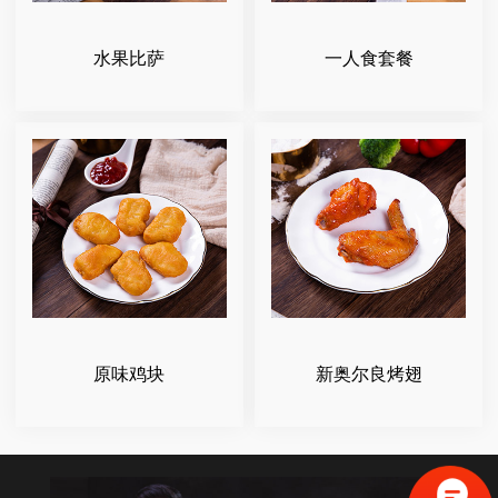
水果比萨
一人食套餐
原味鸡块
新奥尔良烤翅