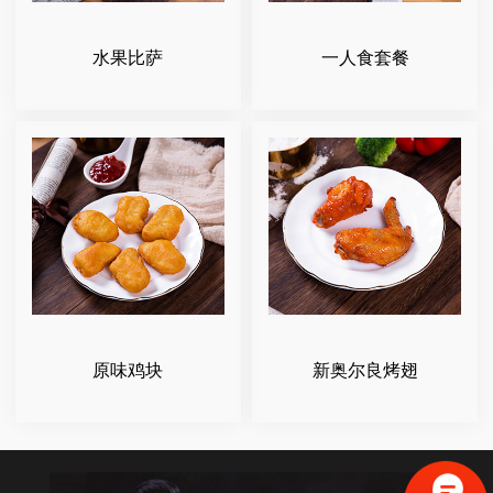
水果比萨
一人食套餐
原味鸡块
新奥尔良烤翅