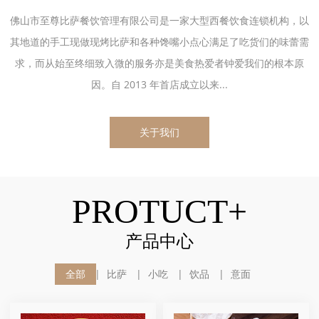
佛山市至尊比萨餐饮管理有限公司是一家大型西餐饮食连锁机构，以
其地道的手工现做现烤比萨和各种馋嘴小点心满足了吃货们的味蕾需
求，而从始至终细致入微的服务亦是美食热爱者钟爱我们的根本原
因。自 2013 年首店成立以来...
关于我们
PROTUCT+
产品中心
全部
比萨
小吃
饮品
意面