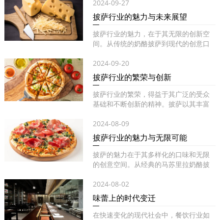
2024-09-27
披萨行业的魅力与未来展望
披萨行业的魅力，在于其无限的创新空
间。从传统的奶酪披萨到现代的创意口
味...
2024-09-20
披萨行业的繁荣与创新
披萨行业的繁荣，得益于其广泛的受众
基础和不断创新的精神。披萨以其丰富
的...
2024-08-09
披萨行业的魅力与无限可能
披萨的魅力在于其多样化的口味和无限
的创意空间。从经典的马苏里拉奶酪披
萨...
2024-08-02
味蕾上的时代变迁
在快速变化的现代社会中，餐饮行业如