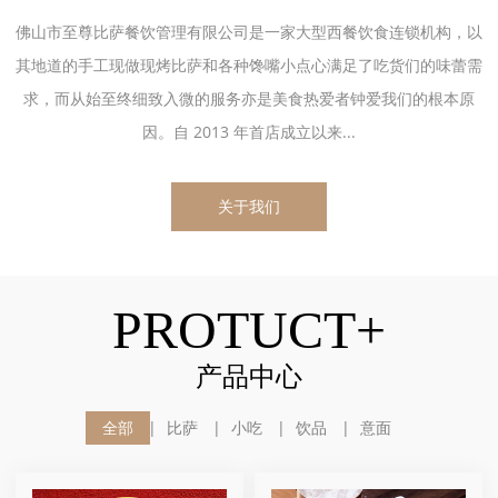
佛山市至尊比萨餐饮管理有限公司是一家大型西餐饮食连锁机构，以
其地道的手工现做现烤比萨和各种馋嘴小点心满足了吃货们的味蕾需
求，而从始至终细致入微的服务亦是美食热爱者钟爱我们的根本原
因。自 2013 年首店成立以来...
关于我们
PROTUCT+
产品中心
全部
比萨
小吃
饮品
意面