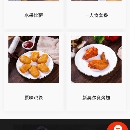
水果比萨
一人食套餐
原味鸡块
新奥尔良烤翅