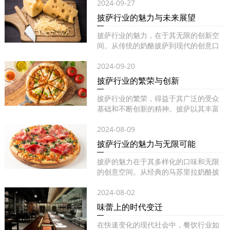
2024-09-27
披萨行业的魅力与未来展望
披萨行业的魅力，在于其无限的创新空
间。从传统的奶酪披萨到现代的创意口
味...
2024-09-20
披萨行业的繁荣与创新
披萨行业的繁荣，得益于其广泛的受众
基础和不断创新的精神。披萨以其丰富
的...
2024-08-09
披萨行业的魅力与无限可能
披萨的魅力在于其多样化的口味和无限
的创意空间。从经典的马苏里拉奶酪披
萨...
2024-08-02
味蕾上的时代变迁
在快速变化的现代社会中，餐饮行业如