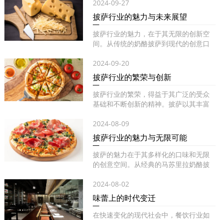
2024-09-27
披萨行业的魅力与未来展望
披萨行业的魅力，在于其无限的创新空
间。从传统的奶酪披萨到现代的创意口
味...
2024-09-20
披萨行业的繁荣与创新
披萨行业的繁荣，得益于其广泛的受众
基础和不断创新的精神。披萨以其丰富
的...
2024-08-09
披萨行业的魅力与无限可能
披萨的魅力在于其多样化的口味和无限
的创意空间。从经典的马苏里拉奶酪披
萨...
2024-08-02
味蕾上的时代变迁
在快速变化的现代社会中，餐饮行业如