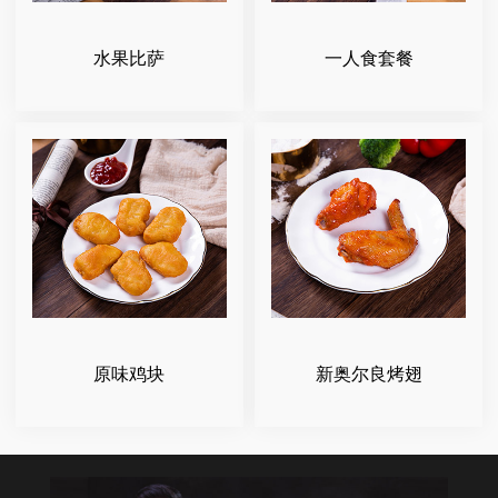
水果比萨
一人食套餐
原味鸡块
新奥尔良烤翅