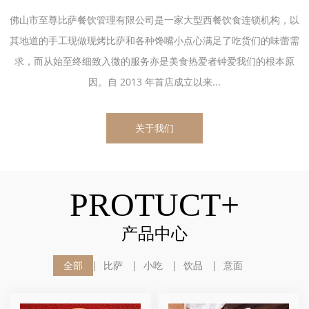
佛山市至尊比萨餐饮管理有限公司是一家大型西餐饮食连锁机构，以
其地道的手工现做现烤比萨和各种馋嘴小点心满足了吃货们的味蕾需
求，而从始至终细致入微的服务亦是美食热爱者钟爱我们的根本原
因。自 2013 年首店成立以来...
关于我们
PROTUCT+
产品中心
全部
比萨
小吃
饮品
意面