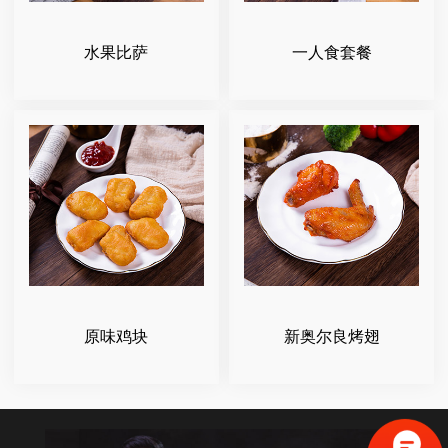
水果比萨
一人食套餐
原味鸡块
新奥尔良烤翅