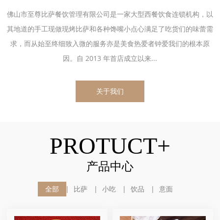
佛山市至尊比萨餐饮管理有限公司是一家大型西餐饮食连锁机构，以
其地道的手工现做现烤比萨和各种馋嘴小点心满足了吃货们的味蕾需
求，而从始至终细致入微的服务亦是美食热爱者钟爱我们的根本原
因。自 2013 年首店成立以来...
关于我们
PROTUCT+
产品中心
全部
比萨
小吃
饮品
意面