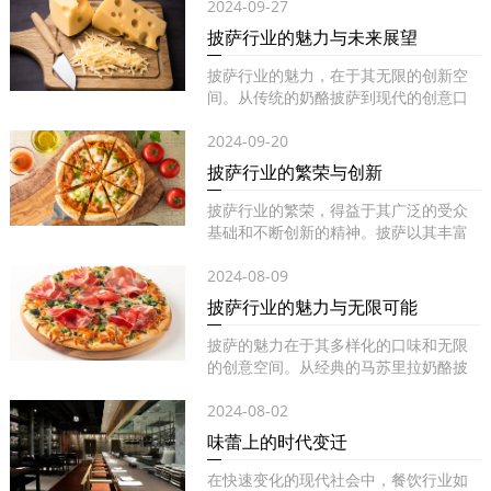
2024-09-27
披萨行业的魅力与未来展望
披萨行业的魅力，在于其无限的创新空
间。从传统的奶酪披萨到现代的创意口
味...
2024-09-20
披萨行业的繁荣与创新
披萨行业的繁荣，得益于其广泛的受众
基础和不断创新的精神。披萨以其丰富
的...
2024-08-09
披萨行业的魅力与无限可能
披萨的魅力在于其多样化的口味和无限
的创意空间。从经典的马苏里拉奶酪披
萨...
2024-08-02
味蕾上的时代变迁
在快速变化的现代社会中，餐饮行业如