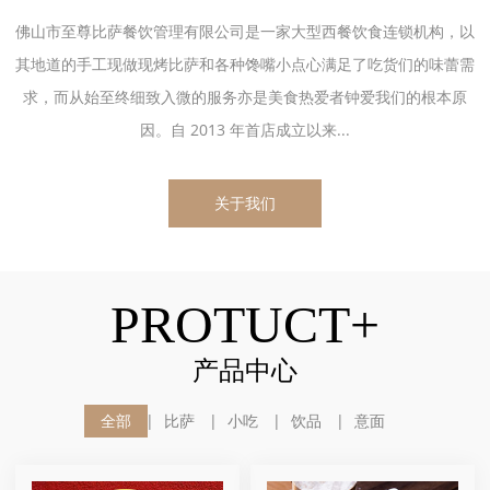
佛山市至尊比萨餐饮管理有限公司是一家大型西餐饮食连锁机构，以
其地道的手工现做现烤比萨和各种馋嘴小点心满足了吃货们的味蕾需
求，而从始至终细致入微的服务亦是美食热爱者钟爱我们的根本原
因。自 2013 年首店成立以来...
关于我们
PROTUCT+
产品中心
全部
比萨
小吃
饮品
意面