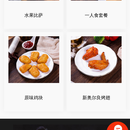
水果比萨
一人食套餐
原味鸡块
新奥尔良烤翅