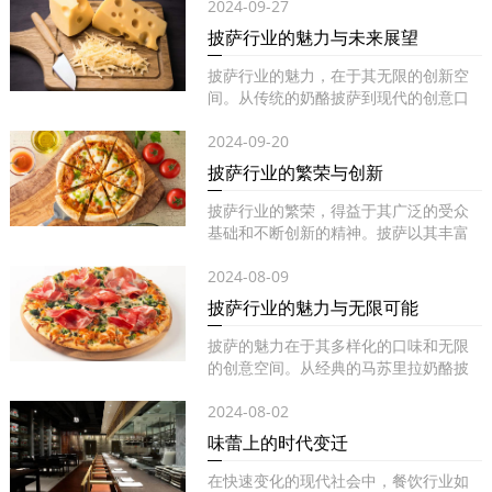
2024-09-27
披萨行业的魅力与未来展望
披萨行业的魅力，在于其无限的创新空
间。从传统的奶酪披萨到现代的创意口
味...
2024-09-20
披萨行业的繁荣与创新
披萨行业的繁荣，得益于其广泛的受众
基础和不断创新的精神。披萨以其丰富
的...
2024-08-09
披萨行业的魅力与无限可能
披萨的魅力在于其多样化的口味和无限
的创意空间。从经典的马苏里拉奶酪披
萨...
2024-08-02
味蕾上的时代变迁
在快速变化的现代社会中，餐饮行业如