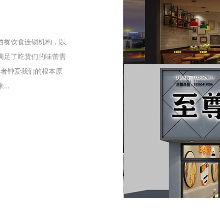
们
西餐饮食连锁机构，以
满足了吃货们的味蕾需
爱者钟爱我们的根本原
..