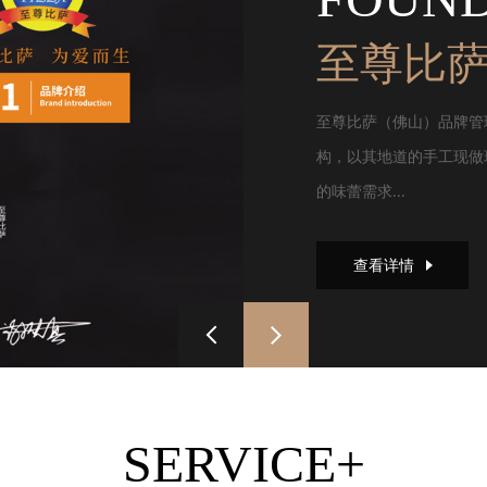
至尊比
至尊比萨（佛山）品牌管
构，以其地道的手工现做
的味蕾需求...
查看详情
SERVICE+