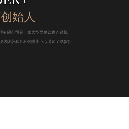
萨创始人
理有限公司是一家大型西餐饮食连锁机
现烤比萨和各种馋嘴小点心满足了吃货们