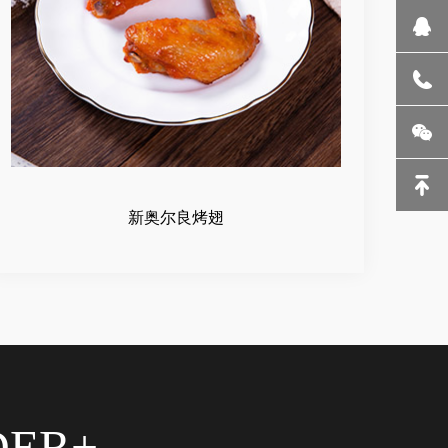
新奥尔良烤翅
DER+