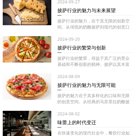
2024-09-27
披萨行业的魅力与未来展望
披萨行业的魅力，在于其无限的创新空
间。从传统的奶酪披萨到现代的创意口
味...
2024-09-20
披萨行业的繁荣与创新
披萨行业的繁荣，得益于其广泛的受众
基础和不断创新的精神。披萨以其丰富
的...
2024-08-09
披萨行业的魅力与无限可能
披萨的魅力在于其多样化的口味和无限
的创意空间。从经典的马苏里拉奶酪披
萨...
2024-08-02
味蕾上的时代变迁
在快速变化的现代社会中，餐饮行业如