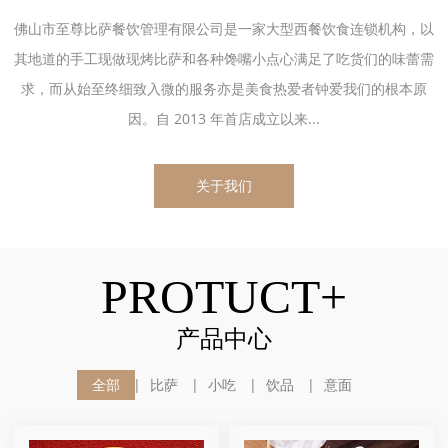
佛山市至尊比萨餐饮管理有限公司是一家大型西餐饮食连锁机构，以
其地道的手工现做现烤比萨和各种馋嘴小点心满足了吃货们的味蕾需
求，而从始至终细致入微的服务亦是美食热爱者钟爱我们的根本原
因。自 2013 年首店成立以来...
关于我们
PROTUCT+
产品中心
全部
比萨
小吃
饮品
意面