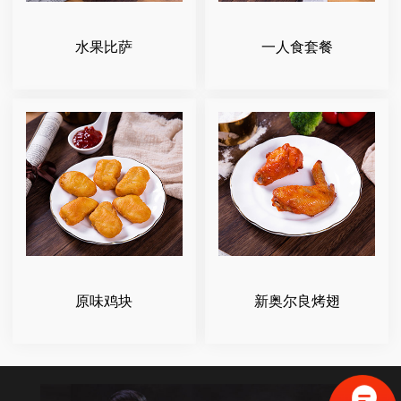
水果比萨
一人食套餐
原味鸡块
新奥尔良烤翅