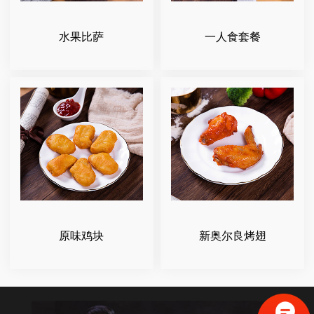
水果比萨
一人食套餐
原味鸡块
新奥尔良烤翅