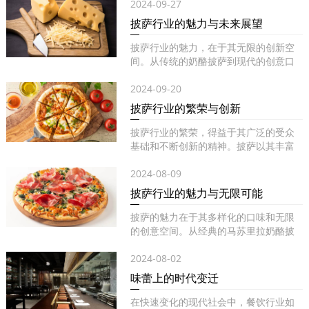
2024-09-27
披萨行业的魅力与未来展望
披萨行业的魅力，在于其无限的创新空
间。从传统的奶酪披萨到现代的创意口
味...
2024-09-20
披萨行业的繁荣与创新
披萨行业的繁荣，得益于其广泛的受众
基础和不断创新的精神。披萨以其丰富
的...
2024-08-09
披萨行业的魅力与无限可能
披萨的魅力在于其多样化的口味和无限
的创意空间。从经典的马苏里拉奶酪披
萨...
2024-08-02
味蕾上的时代变迁
在快速变化的现代社会中，餐饮行业如