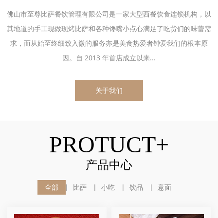
佛山市至尊比萨餐饮管理有限公司是一家大型西餐饮食连锁机构，以
其地道的手工现做现烤比萨和各种馋嘴小点心满足了吃货们的味蕾需
求，而从始至终细致入微的服务亦是美食热爱者钟爱我们的根本原
因。自 2013 年首店成立以来...
关于我们
PROTUCT+
产品中心
全部
比萨
小吃
饮品
意面