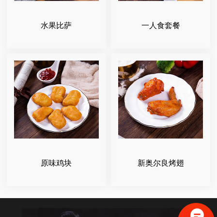
水果比萨
一人食套餐
原味鸡块
新奥尔良烤翅