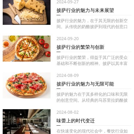
2024-09-27
披萨行业的魅力与未来展望
披萨行业的魅力，在于其无限的创新空
间。从传统的奶酪披萨到现代的创意口
味...
2024-09-20
披萨行业的繁荣与创新
披萨行业的繁荣，得益于其广泛的受众
基础和不断创新的精神。披萨以其丰富
的...
2024-08-09
披萨行业的魅力与无限可能
披萨的魅力在于其多样化的口味和无限
的创意空间。从经典的马苏里拉奶酪披
萨...
2024-08-02
味蕾上的时代变迁
在快速变化的现代社会中，餐饮行业如