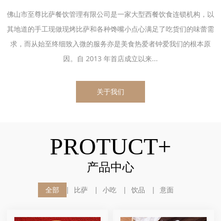
佛山市至尊比萨餐饮管理有限公司是一家大型西餐饮食连锁机构，以
其地道的手工现做现烤比萨和各种馋嘴小点心满足了吃货们的味蕾需
求，而从始至终细致入微的服务亦是美食热爱者钟爱我们的根本原
因。自 2013 年首店成立以来...
关于我们
PROTUCT+
产品中心
全部
比萨
小吃
饮品
意面