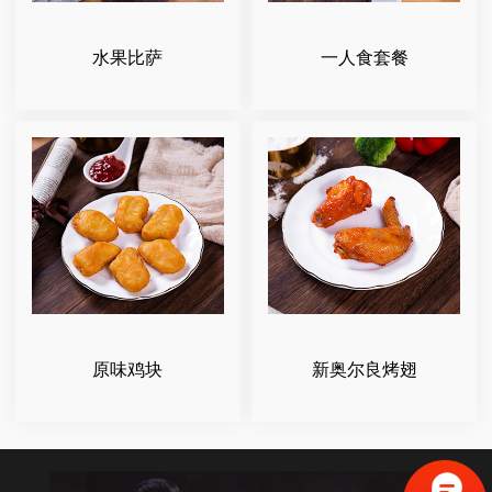
水果比萨
一人食套餐
原味鸡块
新奥尔良烤翅