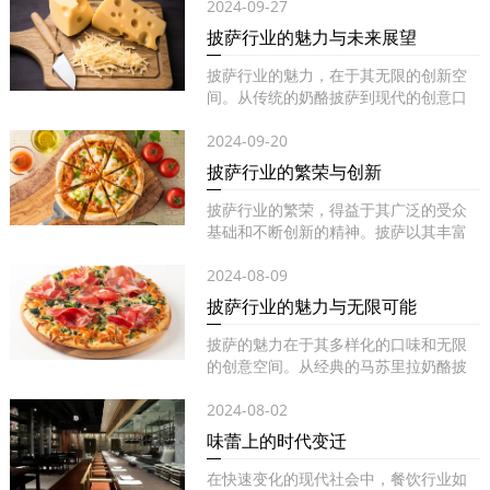
2024-09-27
披萨行业的魅力与未来展望
披萨行业的魅力，在于其无限的创新空
间。从传统的奶酪披萨到现代的创意口
味...
2024-09-20
披萨行业的繁荣与创新
披萨行业的繁荣，得益于其广泛的受众
基础和不断创新的精神。披萨以其丰富
的...
2024-08-09
披萨行业的魅力与无限可能
披萨的魅力在于其多样化的口味和无限
的创意空间。从经典的马苏里拉奶酪披
萨...
2024-08-02
味蕾上的时代变迁
在快速变化的现代社会中，餐饮行业如