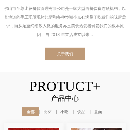
佛山市至尊比萨餐饮管理有限公司是一家大型西餐饮食连锁机构，以
其地道的手工现做现烤比萨和各种馋嘴小点心满足了吃货们的味蕾需
求，而从始至终细致入微的服务亦是美食热爱者钟爱我们的根本原
因。自 2013 年首店成立以来...
关于我们
PROTUCT+
产品中心
全部
比萨
小吃
饮品
意面