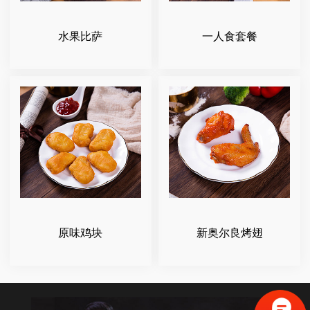
水果比萨
一人食套餐
原味鸡块
新奥尔良烤翅