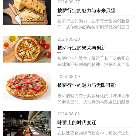
2024-09-27
披萨行业的魅力与未来展望
披萨行业的魅力，在于其无限的创新空
间。从传统的奶酪披萨到现代的创意口
味...
2024-09-20
披萨行业的繁荣与创新
披萨行业的繁荣，得益于其广泛的受众
基础和不断创新的精神。披萨以其丰富
的...
2024-08-09
披萨行业的魅力与无限可能
披萨的魅力在于其多样化的口味和无限
的创意空间。从经典的马苏里拉奶酪披
萨...
2024-08-02
味蕾上的时代变迁
在快速变化的现代社会中，餐饮行业如