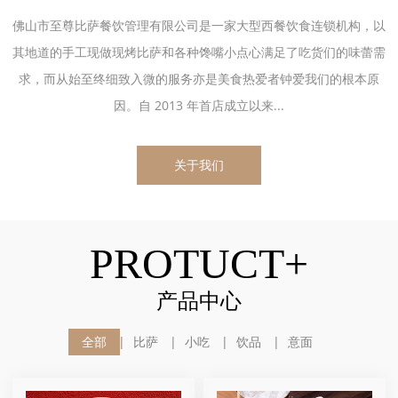
佛山市至尊比萨餐饮管理有限公司是一家大型西餐饮食连锁机构，以
其地道的手工现做现烤比萨和各种馋嘴小点心满足了吃货们的味蕾需
求，而从始至终细致入微的服务亦是美食热爱者钟爱我们的根本原
因。自 2013 年首店成立以来...
关于我们
PROTUCT+
产品中心
全部
比萨
小吃
饮品
意面