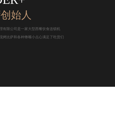
萨创始人
理有限公司是一家大型西餐饮食连锁机
现烤比萨和各种馋嘴小点心满足了吃货们