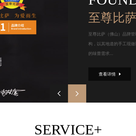
至尊比
至尊比萨（佛山）品牌管
构，以其地道的手工现做
的味蕾需求...
查看详情
SERVICE+