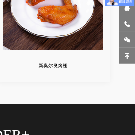
新奥尔良烤翅
DER+