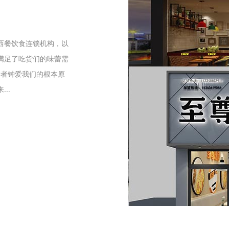
们
西餐饮食连锁机构，以
满足了吃货们的味蕾需
爱者钟爱我们的根本原
..