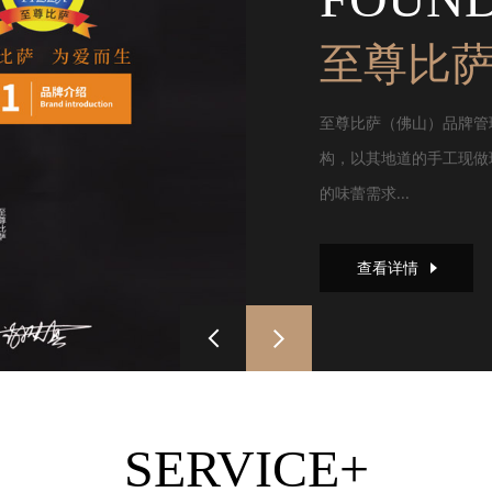
至尊比
至尊比萨（佛山）品牌管
构，以其地道的手工现做
的味蕾需求...
查看详情
SERVICE+