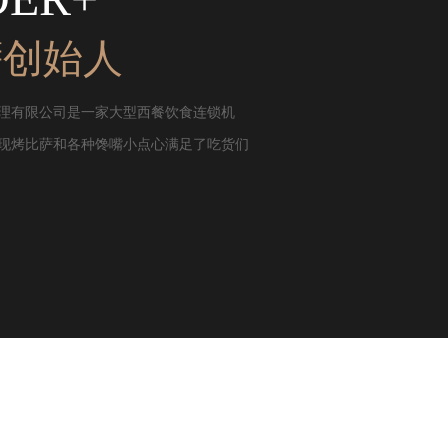
萨创始人
理有限公司是一家大型西餐饮食连锁机
现烤比萨和各种馋嘴小点心满足了吃货们