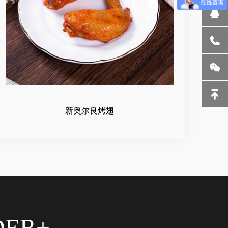
新奥尔良烤翅
DER+