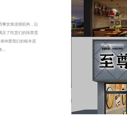
们
西餐饮食连锁机构，以
满足了吃货们的味蕾需
爱者钟爱我们的根本原
..