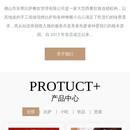
佛山市至尊比萨餐饮管理有限公司是一家大型西餐饮食连锁机构，以
其地道的手工现做现烤比萨和各种馋嘴小点心满足了吃货们的味蕾需
求，而从始至终细致入微的服务亦是美食热爱者钟爱我们的根本原
因。自 2013 年首店成立以来...
关于我们
PROTUCT+
产品中心
全部
比萨
小吃
饮品
意面