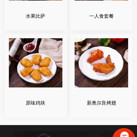
水果比萨
一人食套餐
原味鸡块
新奥尔良烤翅