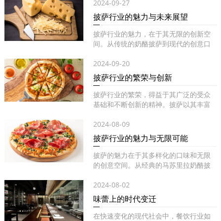
2024-09-27
披萨行业的魅力与未来展望
披萨行业的魅力，在于其无限的创新空
间。从传统的奶酪披萨到现代的创意口
味...
2024-09-20
披萨行业的繁荣与创新
披萨行业的繁荣，得益于其广泛的受众
基础和不断创新的精神。披萨以其丰富
的...
2024-08-09
披萨行业的魅力与无限可能
披萨的魅力在于其多样化的口味和无限
的创意空间。从经典的马苏里拉奶酪披
萨...
2024-08-02
味蕾上的时代变迁
在快速变化的现代社会中，餐饮行业如