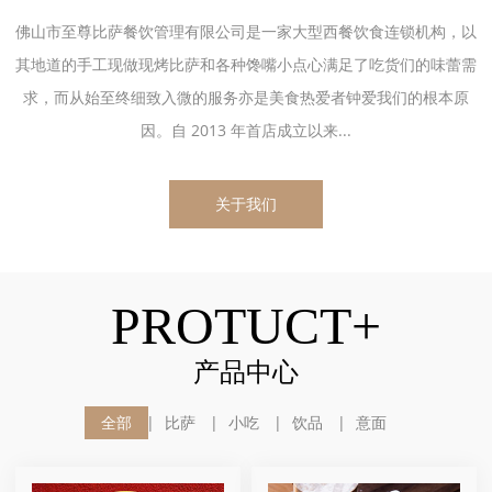
佛山市至尊比萨餐饮管理有限公司是一家大型西餐饮食连锁机构，以
其地道的手工现做现烤比萨和各种馋嘴小点心满足了吃货们的味蕾需
求，而从始至终细致入微的服务亦是美食热爱者钟爱我们的根本原
因。自 2013 年首店成立以来...
关于我们
PROTUCT+
产品中心
全部
比萨
小吃
饮品
意面