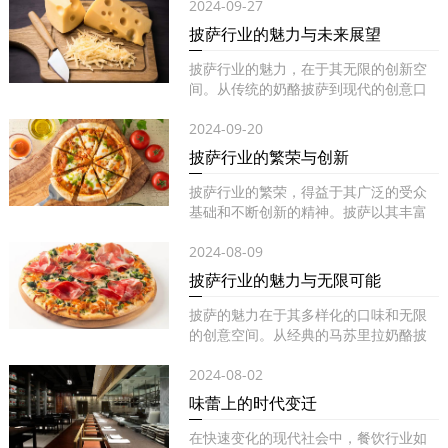
2024-09-27
披萨行业的魅力与未来展望
披萨行业的魅力，在于其无限的创新空
间。从传统的奶酪披萨到现代的创意口
味...
2024-09-20
披萨行业的繁荣与创新
披萨行业的繁荣，得益于其广泛的受众
基础和不断创新的精神。披萨以其丰富
的...
2024-08-09
披萨行业的魅力与无限可能
披萨的魅力在于其多样化的口味和无限
的创意空间。从经典的马苏里拉奶酪披
萨...
2024-08-02
味蕾上的时代变迁
在快速变化的现代社会中，餐饮行业如