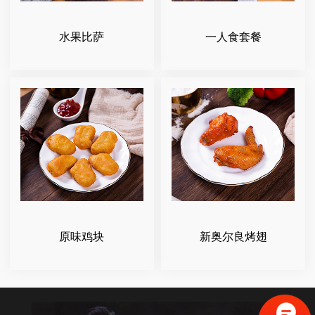
水果比萨
一人食套餐
原味鸡块
新奥尔良烤翅