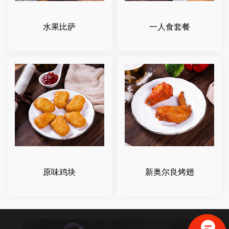
水果比萨
一人食套餐
原味鸡块
新奥尔良烤翅