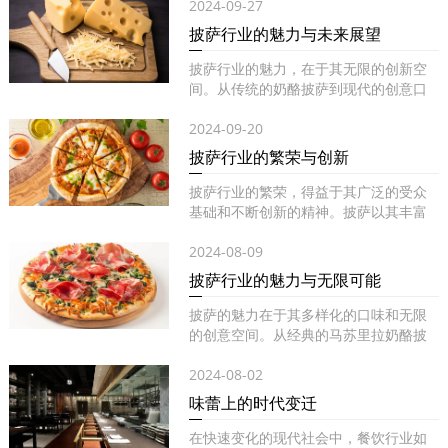
2024-09-27
披萨行业的魅力与未来展望
披萨行业的魅力，在于其无限的创新空
间。从传统的奶酪披萨到现代的创意口
味...
2024-09-20
披萨行业的繁荣与创新
披萨行业的繁荣，得益于其广泛的受众
基础和不断创新的精神。披萨以其丰富
的...
2024-08-09
披萨行业的魅力与无限可能
披萨的魅力在于其多样化的口味和无限
的创意空间。从经典的马苏里拉奶酪披
萨...
2024-08-02
味蕾上的时代变迁
在快速变化的现代社会中，餐饮行业如