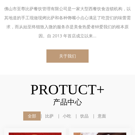
佛山市至尊比萨餐饮管理有限公司是一家大型西餐饮食连锁机构，以
其地道的手工现做现烤比萨和各种馋嘴小点心满足了吃货们的味蕾需
求，而从始至终细致入微的服务亦是美食热爱者钟爱我们的根本原
因。自 2013 年首店成立以来...
关于我们
PROTUCT+
产品中心
全部
比萨
小吃
饮品
意面