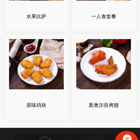
水果比萨
一人食套餐
原味鸡块
新奥尔良烤翅