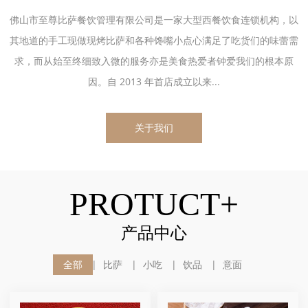
佛山市至尊比萨餐饮管理有限公司是一家大型西餐饮食连锁机构，以
其地道的手工现做现烤比萨和各种馋嘴小点心满足了吃货们的味蕾需
求，而从始至终细致入微的服务亦是美食热爱者钟爱我们的根本原
因。自 2013 年首店成立以来...
关于我们
PROTUCT+
产品中心
全部
比萨
小吃
饮品
意面