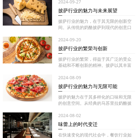
2024-09-27
披萨行业的魅力与未来展望
披萨行业的魅力，在于其无限的创新空
间。从传统的奶酪披萨到现代的创意口
味...
2024-09-20
披萨行业的繁荣与创新
披萨行业的繁荣，得益于其广泛的受众
基础和不断创新的精神。披萨以其丰富
的...
2024-08-09
披萨行业的魅力与无限可能
披萨的魅力在于其多样化的口味和无限
的创意空间。从经典的马苏里拉奶酪披
萨...
2024-08-02
味蕾上的时代变迁
在快速变化的现代社会中，餐饮行业如