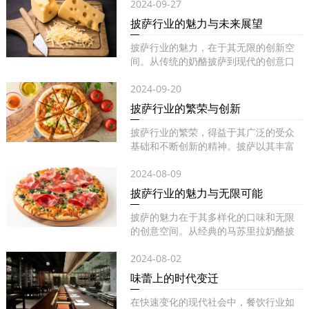
2024-09-27
披萨行业的魅力与未来展望
披萨行业的魅力，在于其无限的创新空
间。从传统的奶酪披萨到现代的创意口
味...
2024-09-20
披萨行业的繁荣与创新
披萨行业的繁荣，得益于其广泛的受众
基础和不断创新的精神。披萨以其丰富
的...
2024-08-09
披萨行业的魅力与无限可能
披萨的魅力在于其多样化的口味和无限
的创意空间。从经典的马苏里拉奶酪披
萨...
2024-08-02
味蕾上的时代变迁
在快速变化的现代社会中，餐饮行业如