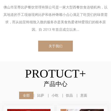
佛山市至尊比萨餐饮管理有限公司是一家大型西餐饮食连锁机构，以
其地道的手工现做现烤比萨和各种馋嘴小点心满足了吃货们的味蕾需
求，而从始至终细致入微的服务亦是美食热爱者钟爱我们的根本原
因。自 2013 年首店成立以来...
关于我们
PROTUCT+
产品中心
全部
比萨
小吃
饮品
意面