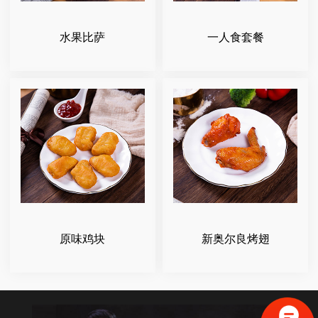
水果比萨
一人食套餐
原味鸡块
新奥尔良烤翅